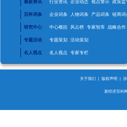
最新资讯
行业资讯
企业动态
视点警示
政策监
百科词条
企业词条
人物词条
产品词条
链商词
研究中心
中心概括
风云榜
专家智库
战略合作
专题活动
专题策划
活动策划
名人视点
名人视点
专家专栏
关于我们
|
版权声明
|
涉
新经济百科网 d