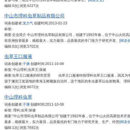
要参与者，现任中山市理科虫草制品有限公司董事长。
[阅读全文]
编辑:0次| 浏览:6227次
中山市理科虫草制品有限公司
词条创建者:
龙力气
创建时间:
2013-01-23
标签:
摘要:企业简介 中山市理科虫草制品有限公司，创建于1992年春，位于中山火炬高
前亚洲投资最多，规模最大，实力最强，品质最优的专门致力于研究开发、
[阅读全
编辑:0次| 浏览:5702次
虫草王口服液
词条创建者:
子渊
创建时间:
2011-10-08
标签: 中山理科;虫草王;保健
摘要:虫草王口服液的研究背景 虫草王口服液特指理科虫草王口服液，因其为
源于澜沧江发源地的青海玉树藏族自治州，这个地区的冬虫夏草以虫体饱满、 理
编辑:1次| 浏览:8072次
中山理科虫草
词条创建者:
子渊
创建时间:
2011-10-08
标签: 理科;虫草;保健
摘要:“中山市理科虫草制品有限公司”创建于1992年春，位于中山火炬高新技术开发
最多，规模最大，实力最强，品质最优的专门致力于研究开发、生产、经营
[阅读全
编辑:1次| 浏览:7692次