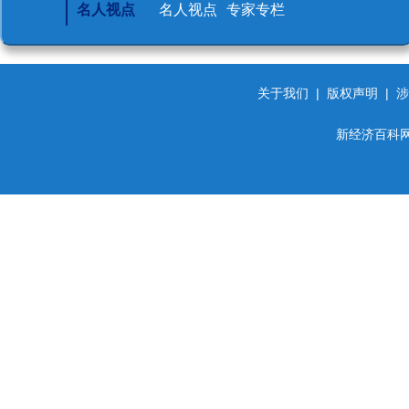
名人视点
名人视点
专家专栏
关于我们
|
版权声明
|
涉
新经济百科网 d