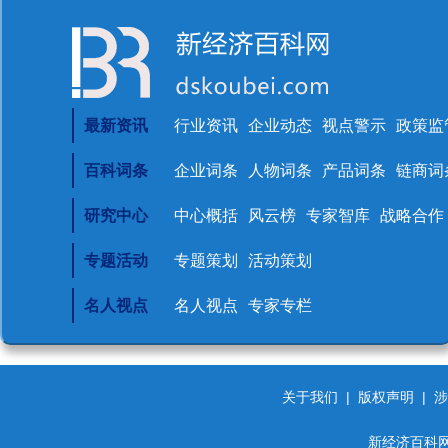
最新资讯
行业资讯
企业动态
视点警示
政策监
百科词条
企业词条
人物词条
产品词条
链商词
研究中心
中心概括
风云榜
专家智库
战略合作
专题活动
专题策划
活动策划
名人视点
名人视点
专家专栏
关于我们
|
版权声明
|
涉
新经济百科网 d