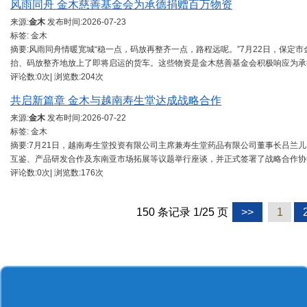
风雨同舟 金木慈善基金会为承德捐赠百万物资
来源:
金木
发布时间:
2026-07-23
标签: 金木
摘要:风雨同舟情暖宽城“稳一点，码放再整齐一点，路程远呢。”7月22日，保定市
抬、码放整齐地放上了即将启运的货车。这些物资是金木慈善基金会积极响应为承
评论数:0次| 浏览数:204次
共启新篇章 金木与越南寿生堂达成战略合作
来源:
金木
发布时间:
2026-07-22
标签: 金木
摘要:7月21日，越南寿生堂投资有限公司主席兼寿生堂药品有限公司董事长吕兰儿（
互鉴、产品研发合作及东南亚市场拓展等议题举行座谈，并正式签署了战略合作协
评论数:0次| 浏览数:176次
150 条记录 1/25 页
>>
1