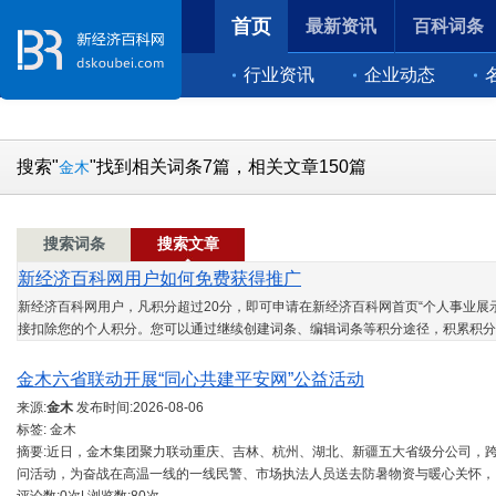
首页
最新资讯
百科词条
行业资讯
企业动态
搜索"
"找到相关词条7篇，相关文章150篇
金木
搜索词条
搜索文章
新经济百科网用户如何免费获得推广
新经济百科网用户，凡积分超过20分，即可申请在新经济百科网首页“个人事业展示
接扣除您的个人积分。您可以通过继续创建词条、编辑词条等积分途径，积累积分
金木六省联动开展“同心共建平安网”公益活动
来源:
金木
发布时间:
2026-08-06
标签: 金木
摘要:近日，金木集团聚力联动重庆、吉林、杭州、湖北、新疆五大省级分公司，跨
问活动，为奋战在高温一线的一线民警、市场执法人员送去防暑物资与暖心关怀，