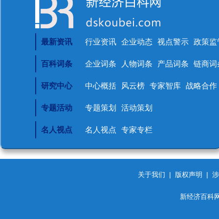
最新资讯
行业资讯
企业动态
视点警示
政策监
百科词条
企业词条
人物词条
产品词条
链商词
研究中心
中心概括
风云榜
专家智库
战略合作
专题活动
专题策划
活动策划
名人视点
名人视点
专家专栏
关于我们
|
版权声明
|
涉
新经济百科网 d