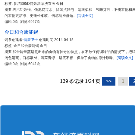
标签: 参洁365D特效浓缩洗衣液 金日
摘要:去污功效强、低泡易过水、除菌抗静电，清爽柔和，气味芬芳，不伤衣物和
的衣物更洁净、更蓬松柔软、倍感润滑舒适。
[阅读全文]
编辑:0次| 浏览:6967次
金日和合康能锅
词条创建者:
健康卫士
创建时间:
2014-04-15
标签: 金日和合康能锅 金日
摘要:和合能量蒸锅煮出来的食物有神奇的特点，在不放任何调味品的情况下，把
汤色清亮，口感嫩滑，蔬菜青绿，锅底不糊，保持了食物的原汁原味。
[阅读全文]
编辑:0次| 浏览:6041次
139 条记录 1/24 页
>>
1