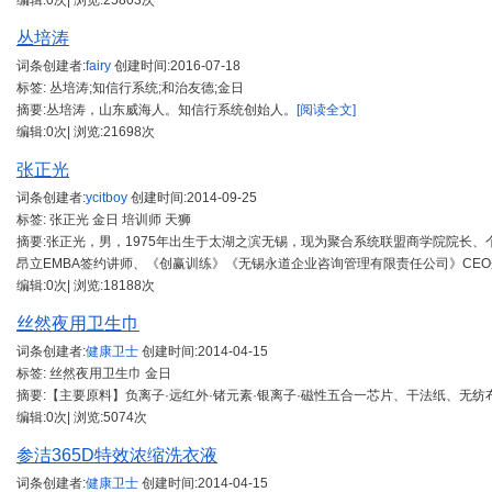
编辑:0次| 浏览:25803次
丛培涛
词条创建者:
fairy
创建时间:
2016-07-18
标签: 丛培涛;知信行系统;和治友德;金日
摘要:丛培涛，山东威海人。知信行系统创始人。
[阅读全文]
编辑:0次| 浏览:21698次
张正光
词条创建者:
ycitboy
创建时间:
2014-09-25
标签: 张正光 金日 培训师 天狮
摘要:张正光，男，1975年出生于太湖之滨无锡，现为聚合系统联盟商学院院长
昂立EMBA签约讲师、《创赢训练》《无锡永道企业咨询管理有限责任公司》CE
编辑:0次| 浏览:18188次
丝然夜用卫生巾
词条创建者:
健康卫士
创建时间:
2014-04-15
标签: 丝然夜用卫生巾 金日
摘要:【主要原料】负离子·远红外·锗元素·银离子·磁性五合一芯片、干法纸、无纺
编辑:0次| 浏览:5074次
参洁365D特效浓缩洗衣液
词条创建者:
健康卫士
创建时间:
2014-04-15