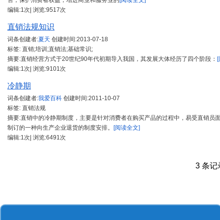
售，保护消费者权益，增进商业和服务业的
[阅读全文]
编辑:1次| 浏览:9517次
直销法规知识
词条创建者:
夏天
创建时间:
2013-07-18
标签: 直销;培训;直销法;基础常识;
摘要:直销经营方式于20世纪90年代初期导入我国，其发展大体经历了四个阶段：
编辑:1次| 浏览:9101次
冷静期
词条创建者:
我爱百科
创建时间:
2011-10-07
标签: 直销法规
摘要:直销中的冷静期制度，主要是针对消费者在购买产品的过程中，易受直销员
制订的一种向生产企业退货的制度安排。
[阅读全文]
编辑:1次| 浏览:6491次
3 条记录