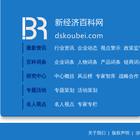
最新资讯
行业资讯
企业动态
视点警示
政策监
百科词条
企业词条
人物词条
产品词条
链商词
研究中心
中心概括
风云榜
专家智库
战略合作
专题活动
专题策划
活动策划
名人视点
名人视点
专家专栏
关于我们
|
版权声明
|
涉