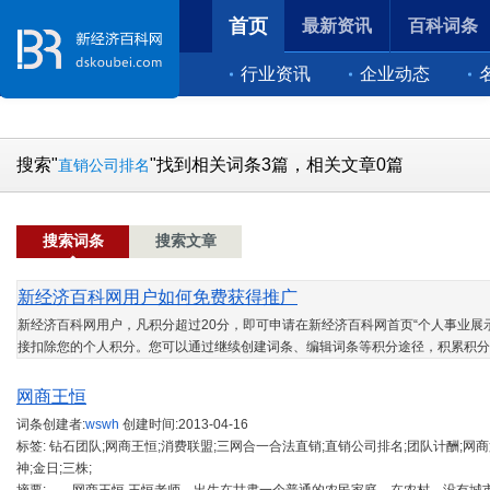
首页
最新资讯
百科词条
行业资讯
企业动态
搜索"
"找到相关词条3篇，相关文章0篇
直销公司排名
搜索词条
搜索文章
新经济百科网用户如何免费获得推广
新经济百科网用户，凡积分超过20分，即可申请在新经济百科网首页“个人事业展示
接扣除您的个人积分。您可以通过继续创建词条、编辑词条等积分途径，积累积分
网商王恒
词条创建者:
wswh
创建时间:
2013-04-16
标签: 钻石团队;网商王恒;消费联盟;三网合一合法直销;直销公司排名;团队计酬;网商
神;金日;三株;