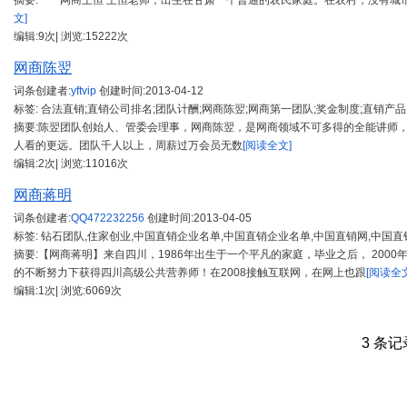
摘要: 网商王恒 王恒老师，出生在甘肃一个普通的农民家庭。在农村，没有城
文]
编辑:9次| 浏览:15222次
网商陈翌
词条创建者:
yftvip
创建时间:
2013-04-12
标签: 合法直销;直销公司排名;团队计酬;网商陈翌;网商第一团队;奖金制度;直销产品
摘要:陈翌团队创始人、管委会理事，网商陈翌，是网商领域不可多得的全能讲师
人看的更远。团队千人以上，周薪过万会员无数
[阅读全文]
编辑:2次| 浏览:11016次
网商蒋明
词条创建者:
QQ472232256
创建时间:
2013-04-05
标签: 钻石团队,住家创业,中国直销企业名单,中国直销企业名单,中国直销网,中国
摘要:【网商蒋明】来自四川，1986年出生于一个平凡的家庭，毕业之后， 200
的不断努力下获得四川高级公共营养师！在2008接触互联网，在网上也跟
[阅读全文
编辑:1次| 浏览:6069次
3 条记录