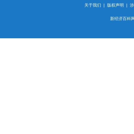
关于我们
|
版权声明
|
涉
新经济百科网 d