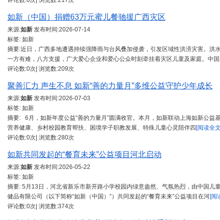
评论数:0次| 浏览数:217次
如新（中国）捐赠63万元蜜儿餐驰援广西灾区
来源:
如新
发布时间:
2026-07-14
标签: 如新
摘要:近日，广西多地遭遇持续强降雨与台风叠加侵袭，引发区域性洪涝灾害。洪
一方有难，八方支援，广大爱心企业和爱心公众时刻牵挂着灾区儿童及家庭。中国
评论数:0次| 浏览数:209次
聚善汇力 声生不息 如新“善的力量月”多维公益守护少年成长
来源:
如新
发布时间:
2026-07-03
标签: 如新
摘要: 6月，如新年度公益“善的力量月”圆满收官。本月，如新联动上海如新公
营养健康、乡村校园教育帮扶、困境学子职教发展、特殊儿童心灵陪伴四
[阅读全文
评论数:0次| 浏览数:280次
如新共同发起的“餐育未来”公益项目河北启动
来源:
如新
发布时间:
2026-05-22
标签: 如新
摘要: 5月13日，河北省新乐市新开路小学校园内绿意盎然、气氛热烈，由中国儿
健品有限公司（以下简称“如新（中国）”）共同发起的“餐育未来”公益项目在河
[阅
评论数:0次| 浏览数:374次