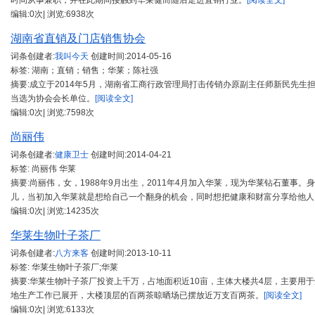
时间从事兼职，并在此期间接触到华莱健而随后走进直销行业。
[阅读全文]
编辑:0次| 浏览:6938次
湖南省直销及门店销售协会
词条创建者:
我叫今天
创建时间:
2014-05-16
标签: 湖南；直销；销售；华莱；陈社强
摘要:成立于2014年5月，湖南省工商行政管理局打击传销办原副主任师新民先
当选为协会会长单位。
[阅读全文]
编辑:0次| 浏览:7598次
尚丽伟
词条创建者:
健康卫士
创建时间:
2014-04-21
标签: 尚丽伟 华莱
摘要:尚丽伟，女，1988年9月出生，2011年4月加入华莱，现为华莱钻石董事
儿，当初加入华莱就是想给自己一个翻身的机会，同时想把健康和财富分享给他人
编辑:0次| 浏览:14235次
华莱生物叶子茶厂
词条创建者:
八方来客
创建时间:
2013-10-11
标签: 华莱生物叶子茶厂;华莱
摘要:华莱生物叶子茶厂投资上千万，占地面积近10亩，主体大楼共4层，主要用
地生产工作已展开，大楼顶层的百两茶晾晒场已摆放近万支百两茶。
[阅读全文]
编辑:0次| 浏览:6133次