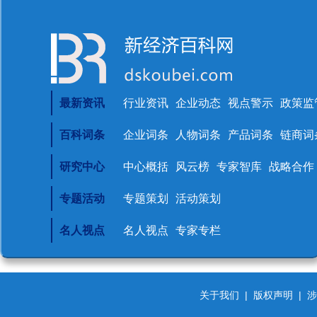
最新资讯
行业资讯
企业动态
视点警示
政策监
百科词条
企业词条
人物词条
产品词条
链商词
研究中心
中心概括
风云榜
专家智库
战略合作
专题活动
专题策划
活动策划
名人视点
名人视点
专家专栏
关于我们
|
版权声明
|
涉