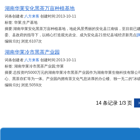
湖南华莱安化黑茶万亩种植基地
词条创建者:
八方来客
创建时间:
2013-10-11
标签: 华莱;生产基地
摘要:湖南华莱安化黑茶万亩种植基地，地处风景秀丽的安化县江南镇，至目前已建成
委、县政府的指导下，以精心打造观光农业、成为安化县21世纪县域经济新亮点
[
编辑:0次| 浏览:6107次
湖南华莱冷市黑茶产业园
词条创建者:
八方来客
创建时间:
2013-10-11
标签: 湖南华莱冷市黑茶产业园;华莱
摘要:总投资约5000万元的湖南华莱冷市黑茶产业园作为湖南华莱生物科技有限
心、黑茶存贮等为一体。产业园内拥有茶文化气息浓厚的办公楼、独一无二的“冰
编辑:0次| 浏览:5059次
14 条记录 1/3 页