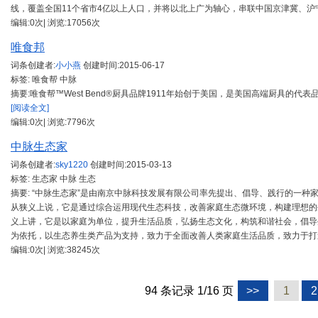
线，覆盖全国11个省市4亿以上人口，并将以北上广为轴心，串联中国京津冀、
编辑:0次| 浏览:17056次
唯食邦
词条创建者:
小小燕
创建时间:
2015-06-17
标签: 唯食帮 中脉
摘要:唯食帮™West Bend®厨具品牌1911年始创于美国，是美国高端厨具的代表
[阅读全文]
编辑:0次| 浏览:7796次
中脉生态家
词条创建者:
sky1220
创建时间:
2015-03-13
标签: 生态家 中脉 生态
摘要: “中脉生态家”是由南京中脉科技发展有限公司率先提出、倡导、践行的一
从狭义上说，它是通过综合运用现代生态科技，改善家庭生态微环境，构建理想的
义上讲，它是以家庭为单位，提升生活品质，弘扬生态文化，构筑和谐社会，倡导
为依托，以生态养生类产品为支持，致力于全面改善人类家庭生活品质，致力于打
编辑:0次| 浏览:38245次
94 条记录 1/16 页
>>
1
2