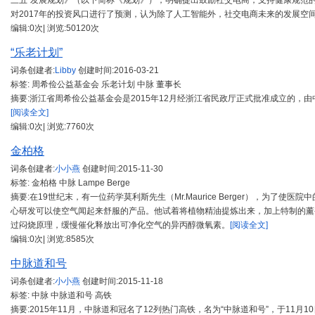
三五”发展规划》（以下简称《规划》），明确提出鼓励社交电商，支持健康规范的
对2017年的投资风口进行了预测，认为除了人工智能外，社交电商未来的发展空
编辑:0次| 浏览:50120次
“乐老计划”
词条创建者:
Libby
创建时间:
2016-03-21
标签: 周希俭公益基金会 乐老计划 中脉 董事长
摘要:浙江省周希俭公益基金会是2015年12月经浙江省民政厅正式批准成立的，
[阅读全文]
编辑:0次| 浏览:7760次
金柏格
词条创建者:
小小燕
创建时间:
2015-11-30
标签: 金柏格 中脉 Lampe Berge
摘要:在19世纪末，有一位药学莫利斯先生（Mr.Maurice Berger），为
心研发可以使空气闻起来舒服的产品。他试着将植物精油提炼出来，加上特制的薰
过闷烧原理，缓慢催化释放出可净化空气的异丙醇微氧素。
[阅读全文]
编辑:0次| 浏览:8585次
中脉道和号
词条创建者:
小小燕
创建时间:
2015-11-18
标签: 中脉 中脉道和号 高铁
摘要:2015年11月，中脉道和冠名了12列热门高铁，名为“中脉道和号”，于11月