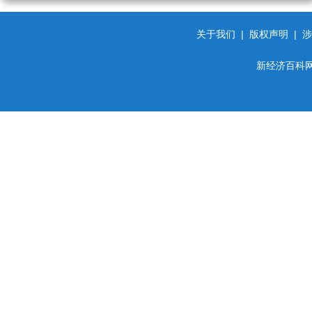
关于我们
|
版权声明
|
涉
新经济百科网 d